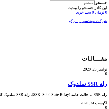
جستجو
این کادر جستجو را ببندید.
0
تومان
0
سبد خرید
شرکت مهندسی ایـــرکو
مقــــالـات
نوامبر 23, 2020
0
رله SSR سلدوک
رله SSR یا حالت جامد‌ (‌SSR‌- Solid‌ State Relay‌)‌،‌ رله SSR سلدوک کلیدی الکترونیکی است
آگوست 24, 2020
0