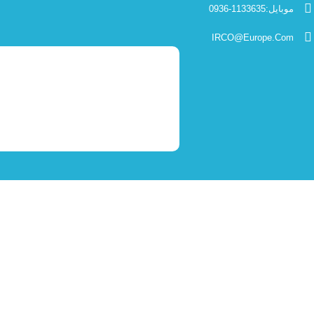
موبایل:1133635-0936
IRCO@Europe.Com