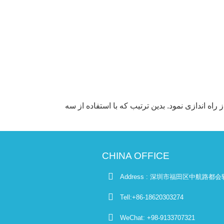
اه اندازی نمود. بدین ترتیب که با استفاده از سه
CHINA OFFICE
Address : 深圳市福田区中航路都会轩
Tell:+86-18620303274
WeChat: +98-9133707321