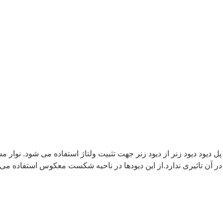
نواع دیود دیود معمولی دیود زنر دیود شاتکی دیود LED پل دیود دیود زنر از دیود زنر جهت تثبیت ولتاژ
 در آن تاثیری ندارد.از این دیودها در ناحیه شکست معکوس استفاده می