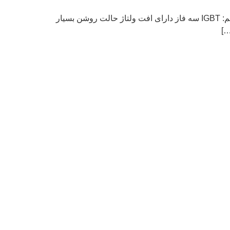
مزایا ، معایب و ویژگیها در مقایسه با BJT , Mosfet در حالت روشن چگالی زیاد هدایت جریان مستقیم و افت کم ولتاژ مستقیم: IGBT سه فاز دارای افت ولتاژ حالت روشن بسیار
…]