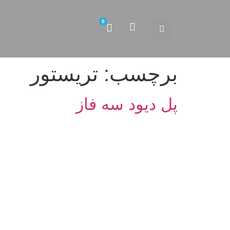
0
برچسب:
تریستور
پل دیود سه فاز