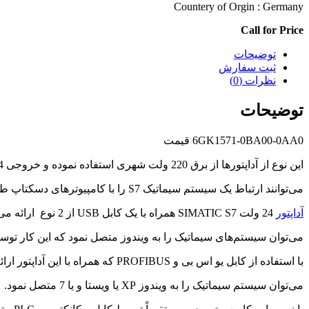
Countery of Orgin : Germany
Call for Price
توضیحات
ثبت سفارش
نظرات (0)
توضیحات
6GK1571-0BA00-0AA0 قیمت
این نوع از آداپتورها از برق 220 ولت شهری استفاده نموده و خروجی 24 ولتی با 0.1 آمپر را ارائه می‌دهند، همچنین این نوع از آداپتورها
می‌توانند ارتباط یک سیستم سیماتیک S7 را با کامپیوترهای دسکتاپ طراحی کنند.
آداپتور
24 ولت SIMATIC S7
همراه با یک کابل USB از 2 نوع ارائه می‌شود که می‌تواند سرعت انتقال بالا ارائه دهد، همان‌طور که می‌دانید
می‌توان سیستم‌های سیماتیک را به ویندوز متصل نمود که این کار توسط
با استفاده از کابل یو اس بی و PROFIBUS که همراه با این آداپتور ارائه می‌شود
می‌توان سیستم سیماتیک را به ویندوز XP یا ویستا و یا 7 متصل نمود.