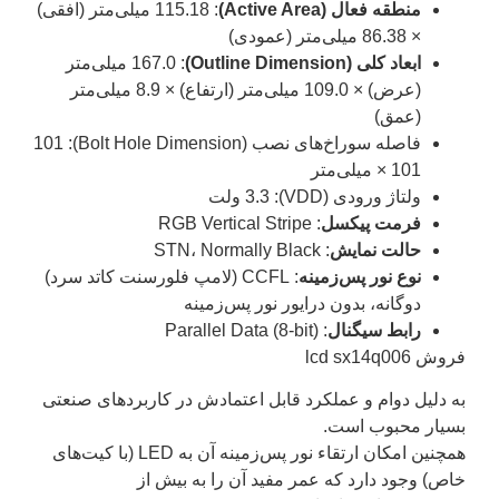
منطقه فعال (Active Area)
: 115.18 میلی‌متر (افقی)
× 86.38 میلی‌متر (عمودی)
ابعاد کلی (Outline Dimension)
: 167.0 میلی‌متر
(عرض) × 109.0 میلی‌متر (ارتفاع) × 8.9 میلی‌متر
(عمق)
فاصله سوراخ‌های نصب (Bolt Hole Dimension)
: 101
× 101 میلی‌متر
ولتاژ ورودی (VDD)
: 3.3 ولت
فرمت پیکسل
: RGB Vertical Stripe
حالت نمایش
: STN، Normally Black
نوع نور پس‌زمینه
: CCFL (لامپ فلورسنت کاتد سرد)
دوگانه، بدون درایور نور پس‌زمینه
رابط سیگنال
: Parallel Data (8-bit)
فروش lcd sx14q006
به دلیل دوام و عملکرد قابل اعتمادش در کاربردهای صنعتی
بسیار محبوب است.
همچنین امکان ارتقاء نور پس‌زمینه آن به LED (با کیت‌های
خاص) وجود دارد که عمر مفید آن را به بیش از