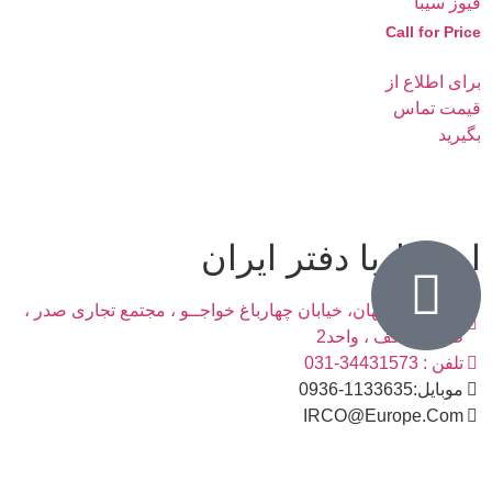
فیوز سیبا
Call for Price
برای اطلاع از
قیمت تماس
بگیرید
ارتباط با دفتر ایران
آدرس : اصفهان، خیابان چهارباغ خواجــو ، مجتمع تجاری صدر ،
طبقه همکف ، واحد2
تلفن : 34431573-031
موبایل:1133635-0936
IRCO@Europe.Com