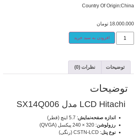
Country Of Origin:China
18.000.000
تومان
افزودن به سبد خرید
توضیحات
نظرات (0)
توضیحات
LCD Hitachi مدل SX14Q006
اندازه صفحه‌نمایش
: 5.7 اینچ (قطر)
رزولوشن
: 320 × 240 پیکسل (QVGA)
نوع پنل
: CSTN-LCD (رنگی)