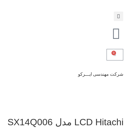
0
شرکت مهندسی ایـــرکو
LCD Hitachi مدل SX14Q006