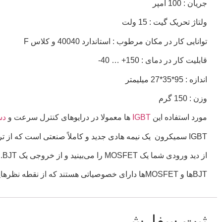
جریان : 100 آمپر
ولتاژ تحریک گیت : 15 ولت
توانایی کار در مکان مرطوب : استاندارد 40040 و کلاس F
قابلیت کار در دمای : 150+ … 40-
اندازه : 95*35*27 میلیمتر
وزن : 150 گرم
مورد استفاده این
IGBT
ها معمولا در درایوهای کنترل سرعت و
دس
IGBT سمیکرون یک نیمه هادی جدید و کاملاً صنعتی است که از ترکیب ۲ نوع ترانزیستور BJT و MOSFET ساخته شده است.
از دید ورودی شما یک MOSFET را می‌بینید و از خروجی یک BJT.
BJTها و MOSFETها دارای خصوصیاتی هستند که از نقطه نظرهایی یکدیگر را تکمیل می‌کنند.
ثبت سفارش