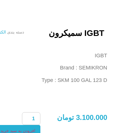
IGBT سمیکرون
الک
دسته بندی
IGBT
Brand : SEMIKRON
Type : SKM 100 GAL 123 D
3.100.000
تومان
افزودن به سبد خرید