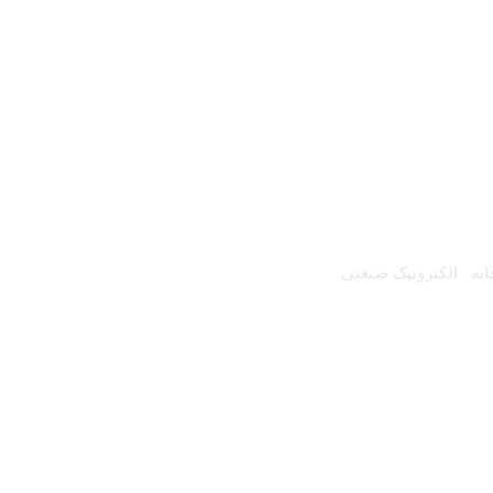
سمیکرون
انه
/
الکترونیک صنعتی
/ IGBT سمیکرون