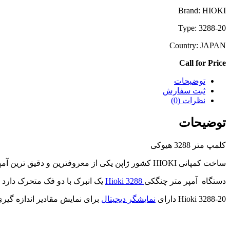
Brand: HIOKI
Type: 3288-20
Country: JAPAN
Call for Price
توضیحات
ثبت سفارش
نظرات (0)
توضیحات
کلمپ متر 3288 هیوکی
ساخت کمپانی
HIOKI
کشور ژاپن یکی از معروفترین و دقیق ترین آمپر متر ها، با
دستگاه آمپر متر چنگکی
Hioki 3288
یک انبرک با دو فک متحرک دارد ک
20-Hioki 3288 دارای
نمایشگر دیجیتال
برای نمایش مقادیر اندازه گیری شده تا ۴ 