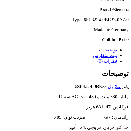
Brand :Siemens
Type: 6SL3224-0BE33-0AA0
Made in: Germany
Call for Price
توضیحات
ثبت سفارش
نظرات (0)
توضیحات
پاور
ماژول
6SL3224-0BE33
ولتاژ :380 ولت و 480 ولت AC سه فاز
فرکانس :47 تا 63 هرتز
راندمان : 97٪ ضریب توان: 85٪
حداکثر جریان خروجی :124 آمپر