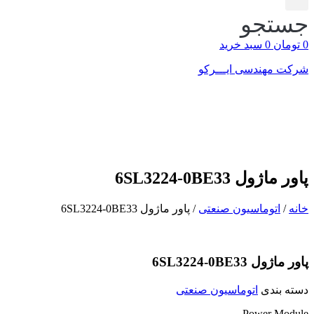
جستجو
0
تومان
0
سبد خرید
شرکت مهندسی ایـــرکو
پاور ماژول 6SL3224-0BE33
خانه
/
اتوماسیون صنعتی
/ پاور ماژول 6SL3224-0BE33
پاور ماژول 6SL3224-0BE33
دسته بندی
اتوماسیون صنعتی
Power Module