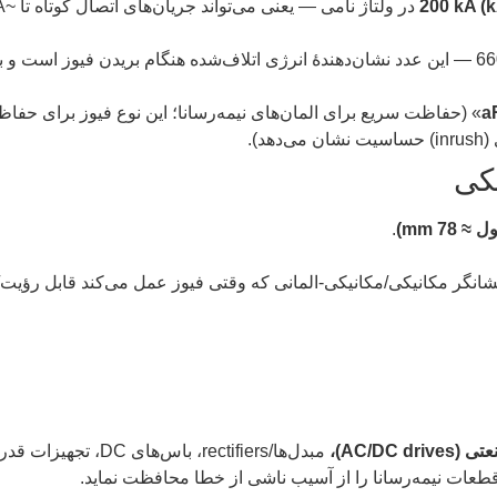
200 kA (
@ 660 V — این عدد نشان‌دهندهٔ انرژی اتلاف‌شده هنگام بریدن فیوز است 
a
— «semiconductor/partial-range» (حفاظت سریع برای المان‌های نیمه‌رسانا؛ این نوع فیوز 
).
کی
.
انگر مکانیکی/مکانیکی-المانی که وقتی فیوز عمل می‌کند قابل رؤیت
AC/DC d)،
مبدل‌ها/rectifiers، با