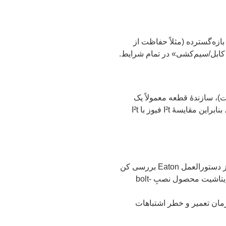
ازه‌گسترده (مثلاً حفاظت از
 المان» است، نه لزوماً «محافظت کابل/سیم‌کشی» در تمام شرایط.
 برای نیمه‌رساناها (مثلاً IGBT یا ترانزیستورهای قدرت)، سازندهٔ قطعه معمولاً یک
مقدار I²t مجاز اعلام می‌کند — اگر I²t فیوز بزرگ‌تر از عدد مجاز نیمه‌رسانا باشد، احتمال آسیب به آن قطعه وجود دارد. بنابراین مقایسهٔ I²t فیوز با I²t
و نوع واشر/قابلیت اتصال زمین را از دستورالعمل Eaton بررسی کن
— اتصال شل می‌تواند باعث افزایش مقاومت تماس و ایجاد گرمای موضعی و منجر به عملکرد ناپایدار یا خراب شدن فیوز شود. (دیتا‌شیت محصول نصبِ bolt-
زمان تعمیر و خطر اشتباهات