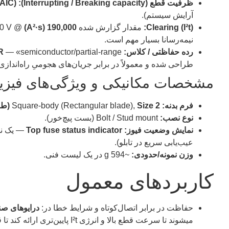
ظرفیت قطع (Interrupting / Breaking capacity):
kAIC)
آرایش سیستم).
Clearing (I²t):
مقدار گزارش شده
190,000 (A²·s)
نیمه‌رسانا بسیار مهم است.
رده حفاظتی / کلاس:
R
طراحی شده و معمولاً در برابر جریان‌های هجومیِ راه‌اندازی (inrush) حساسیت نشان می‌دهد
مشخصات مکانیکی و ویژگی‌های فیزی
فرم بدنه:
Square-body (Rectangular blade),
Size 2 (طول ≈ 78 mm)
نوع نصب:
Bolt / Stud mount (بست پیچ‌خور).
نمایش‌ وضعیت فیوز:
Top fuse status indicator
— یک نش
عیب‌یابی سریع در تابلو).
وزن نمونه/حدودی:
~594 g در یک لیست فنی.
کاربردهای معمول
حفاظت در برابر اتصال‌کوتاه و شرایط خطا در:
درایوهای صنعتی (rives
میشوند تا سرعت قطع بالا و انرژی I²t پایین‌تری ارائه کند تا قطعات نیمه‌رسانا را از آسیب ناشی از خطا محافظت نماید.