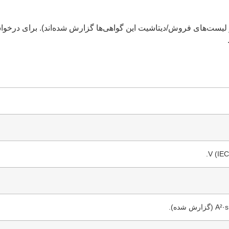
IEC، UL/CSA/UR، CE، (در لیست‌های فروش/دیتاشیت این گواهی‌ها گزارش شده‌اند). بر