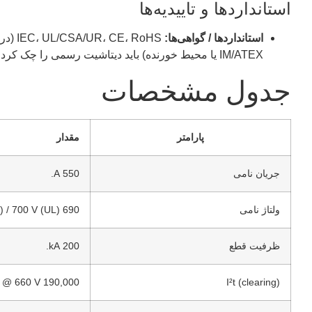
استانداردها و تاییدیه‌ها
استانداردها / گواهی‌ها:
 RoHS
IM/ATEX یا محیط خورنده) باید دیتاشیت رسمی را چک کرد.
جدول مشخصات
پارامتر
مقدار
جریان نامی
550 A.
ولتاژ نامی
690 V (IEC) / 700 V (UL).
ظرفیت قطع
200 kA.
I²t (clearing)
190,000 A²·s @ 660 V (گزارش شده).