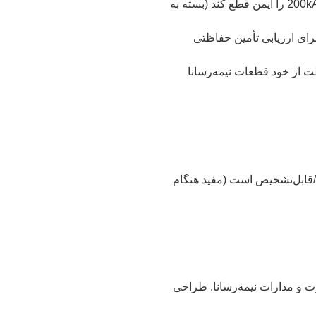
در ولتاژ نامی — یعنی می‌تواند جریان‌های اتصال کوتاه تا ~200kA را ایمن قطع کند (بسته به
و برای ارزیابی تأمین حفاظتی
برای حفاظت از خود قطعات نیمه‌رسانا
/قابل‌تشخیص است (مفید هنگام
س‌های DC، تجهیزات قدرت و مدارات نیمه‌رسانا. طراحی