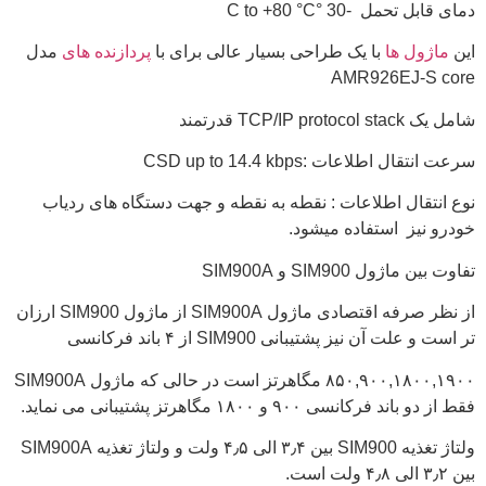
دمای قابل تحمل -30 °C to +80 °C
این
ماژول ها
با یک طراحی بسیار عالی برای با
پردازنده های
مدل
AMR926EJ-S core
شامل یک TCP/IP protocol stack قدرتمند
سرعت انتقال اطلاعات :CSD up to 14.4 kbps
نوع انتقال اطلاعات : نقطه به نقطه و جهت دستگاه های ردیاب
خودرو نیز استفاده میشود.
تفاوت بین ماژول SIM900 و SIM900A
از نظر صرفه اقتصادی ماژول SIM900A از ماژول SIM900 ارزان
تر است و علت آن نیز پشتیبانی SIM900 از ۴ باند فرکانسی
۸۵۰,۹۰۰,۱۸۰۰,۱۹۰۰ مگاهرتز است در حالی که ماژول SIM900A
فقط از دو باند فرکانسی ۹۰۰ و ۱۸۰۰ مگاهرتز پشتیبانی می نماید.
ولتاژ تغذیه SIM900 بین ۳٫۴ الی ۴٫۵ ولت و ولتاژ تغذیه SIM900A
بین ۳٫۲ الی ۴٫۸ ولت است.