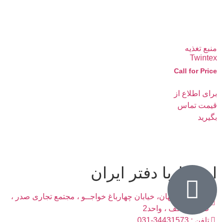
منبع تغذیه
Twintex
Call for Price
برای اطلاع از
قیمت تماس
بگیرید
ارتباط با دفتر ایران
آدرس : اصفهان، خیابان چهارباغ خواجــو ، مجتمع تجاری صدر ،
طبقه همکف ، واحد2
تلفن : 34431573-031