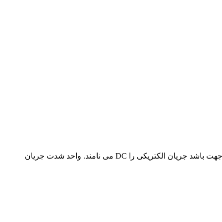
تجهیزات اندازه گیری جریان Dc به جابجایی بارهای الکتریکی نسبت به زمان دریک هادی را جریان الکتریکی می گویند. اگر این جابجایی دریک جهت باشد جریان الکتریکی را DC می نامند. واحد شدت جریان