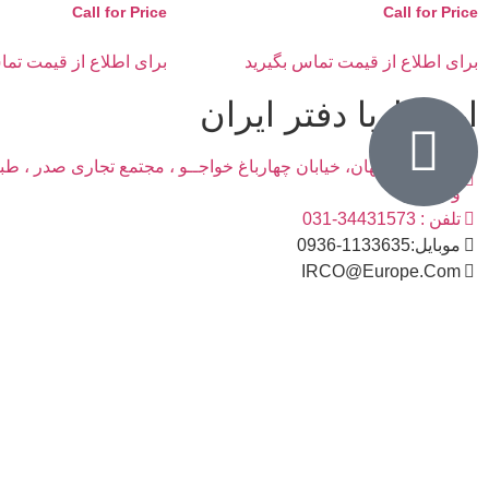
Call for Price
Call for Price
برای اطلاع از قیمت تماس بگیرید
برای اطلاع از قیمت تما
ارتباط با دفتر ایران
آدرس : اصفهان، خیابان چهارباغ خواجــو ، مجتمع تجاری صدر ، ط
واحد2
تلفن : 34431573-031
موبایل:1133635-0936
IRCO@Europe.Com