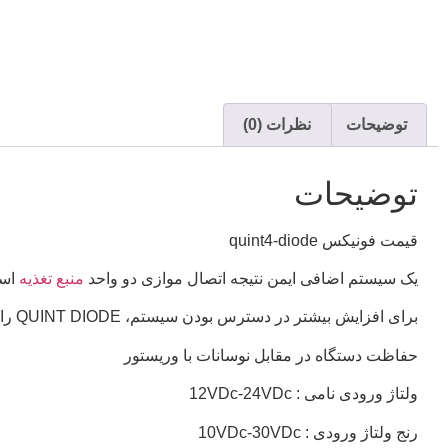
توضیحات
نظرات (0)
توضیحات
قیمت فونیکس quint4-diode
یک سیستم اضافی ایمن نتیجه اتصال موازی دو واحد
منبع تغذیه
است
برای افزایش بیشتر در دسترس بودن سیستم، QUINT DIODE راه حلی را ارائه می دهد: جداسازی با
حفاظت دستگاه در مقابل نوسانات با وریستور
ولتاژ ورودی نامی : 12VDc-24VDc
رنج ولتاژ ورودی : 10VDc-30VDc