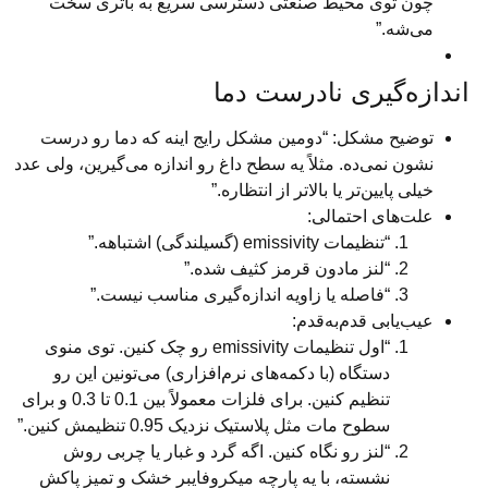
 توی محیط صنعتی دسترسی سریع به باتری سخت
شه.”
‌گیری نادرست دما
یح مشکل: “دومین مشکل رایج اینه که دما رو درست
ن نمی‌ده. مثلاً یه سطح داغ رو اندازه می‌گیرین، ولی عدد
 پایین‌تر یا بالاتر از انتظاره.”
‌های احتمالی:
“تنظیمات emissivity (گسیلندگی) اشتباهه.”
“لنز مادون قرمز کثیف شده.”
“فاصله یا زاویه اندازه‌گیری مناسب نیست.”
یابی قدم‌به‌قدم:
“اول تنظیمات emissivity رو چک کنین. توی منوی
دستگاه (با دکمه‌های نرم‌افزاری) می‌تونین این رو
تنظیم کنین. برای فلزات معمولاً بین 0.1 تا 0.3 و برای
سطوح مات مثل پلاستیک نزدیک 0.95 تنظیمش کنین.”
“لنز رو نگاه کنین. اگه گرد و غبار یا چربی روش
نشسته، با یه پارچه میکروفایبر خشک و تمیز پاکش