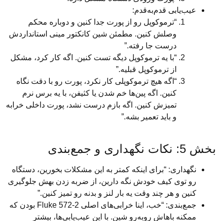
یابی قدم‌به‌قدم:
“ترموکوپل رو از پورت جدا کنین و دوباره محکم
وصلش کنین. مطمئن شین کانکتور مینی استانداردش
درست جا رفته.”
“با یه ترموکوپل دیگه تست کنین. اگه کار کرد، مشکل
از ترموکوپل قبلیه.”
“اگه هیچ ترموکوپلی کار نکرد، پورت رو با دقت نگاه
کنین. اگه پین‌ها خم شدن یا کثیفن، با یه برس نرم
تمیزش کنین. اگه بازم درست نشد، پورت داخلی خرابه
و باید تعمیر بشه.”
داری: “برای اینکه کمتر به این مشکلات بخورین، دستگاه
توی کیف خودش نگه دارین، از ضربه زدن بهش جلوگیری
 و هر چند وقت یه بار لنز و بدنه رو تمیز کنین.”
جمع‌بندی: “خب، اینا خرابی‌های اصلی Fluke 572-2 بودن که
ه باهاش روبه‌رو شین. با این عیب‌یابی‌ها، بیشتر