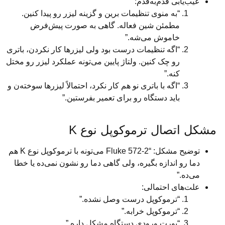
یابی قدم‌به‌قدم:
“به منوی تنظیمات برین و گزینه لیزر رو پیدا کنین.
مطمئن شین فعاله. گاهی به صورت پیش‌فرض
خاموش می‌شه.”
“اگه تنظیمات درست بود ولی لیزرها کار نکردن، باتری
رو چک کنین. ولتاژ پایین می‌تونه عملکرد لیزر رو مختل
کنه.”
“اگه با باتری نو هم کار نکرد، احتمالاً لیزرها سوخته‌ن و
باید دستگاه رو برای تعمیر بفرستین.”
تصال ترموکوپل نوع K
توضیح مشکل: “Fluke 572-2 می‌تونه با ترموکوپل نوع K هم
 رو اندازه بگیره، ولی گاهی دما رو نشون نمی‌ده یا خطا
ه.”
‌های احتمالی:
“ترموکوپل درست وصل نشده.”
“ترموکوپل خرابه.”
“پورت ورودی دستگاه مشکل داره.”