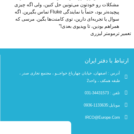
لات رو خودتون می‌تونین حل کنین، ولی اگه چیزی
پیچیده‌تر بود، حتماً با نمایندگی Fluke تماس بگیرین. اگه
ل یا تجربه‌ای دارین، توی کامنت‌ها بگین. مرسی که
اهم بودین، تا ویدیوی بعدی!”
ومتر لیزری
ا دفتر ایران
 : اصفهان، خیابان چهارباغ خواجــو ، مجتمع تجاری صدر ،
 همکف ، واحد2
344-031
113-0936
IRCO@Europe.