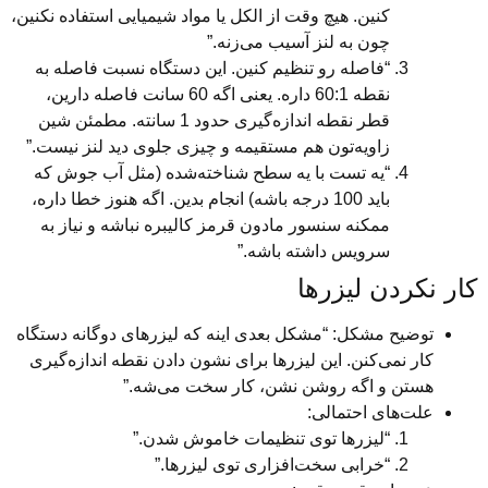
کنین. هیچ وقت از الکل یا مواد شیمیایی استفاده نکنین،
چون به لنز آسیب می‌زنه.”
“فاصله رو تنظیم کنین. این دستگاه نسبت فاصله به
نقطه 60:1 داره. یعنی اگه 60 سانت فاصله دارین،
قطر نقطه اندازه‌گیری حدود 1 سانته. مطمئن شین
زاویه‌تون هم مستقیمه و چیزی جلوی دید لنز نیست.”
“یه تست با یه سطح شناخته‌شده (مثل آب جوش که
باید 100 درجه باشه) انجام بدین. اگه هنوز خطا داره،
ممکنه سنسور مادون قرمز کالیبره نباشه و نیاز به
سرویس داشته باشه.”
ردن لیزرها
یح مشکل: “مشکل بعدی اینه که لیزرهای دوگانه دستگاه
 نمی‌کنن. این لیزرها برای نشون دادن نقطه اندازه‌گیری
ن و اگه روشن نشن، کار سخت می‌شه.”
‌های احتمالی:
“لیزرها توی تنظیمات خاموش شدن.”
“خرابی سخت‌افزاری توی لیزرها.”