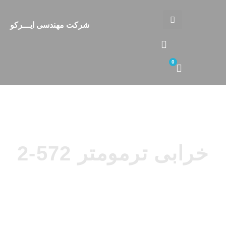
شرکت مهندسی ایـــرکو
0
بی ترمومتر 572-2