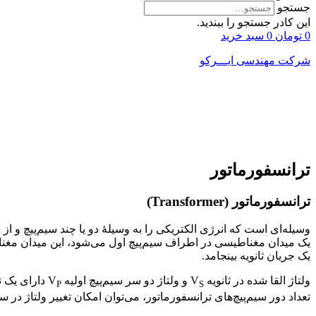
جستجو
این کادر جستجو را ببندید.
0
تومان
0
سبد خرید
شرکت مهندسی ایـــرکو
ترانسفورماتور
ت
رانسفورماتور
(Transformer)
وسیله‌ای است که انرژی الکتریکی را به وسیلهٔ دو یا چند سیم‌پیچ و 
یک میدان مغناطیسی در اطراف سیم‌پیچ اول می‌شود، این میدان مغناطیس
یک جریان ثانویه بینجامد.
ولتاژ القا شده در ثانویه V
و ولتاژ دو سر سیم‌پیچ اولیه V
دارای یک نس
P
S
تعداد دور سیم‌پیچ‌های ترانسفورماتور، می‌توان امکان تغییر ولتاژ در سیم