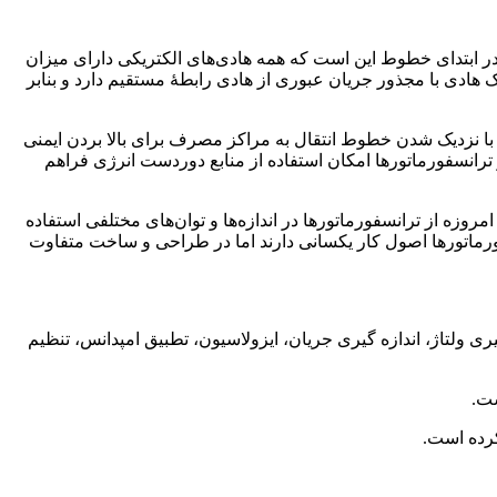
در ابتدای خطوط این است که همه هادی‌های الکتریکی دارای میزان
ادی با مجذور جریان عبوری از هادی رابطهٔ مستقیم دارد و بنابر
ه با نزدیک شدن خطوط انتقال به مراکز مصرف برای بالا بردن ایمنی
 ترانسفورماتورها امکان استفاده از منابع دوردست انرژی فراهم
ن تجهیزات الکتریکی هستند به طوری که در برخی ترانسفورماتورهای بزرگ بازده به ۹۹٫۷۵٪ نیز می‌رسد. امروزه از ترانسفورماتورها در اندازه‌ها و توان‌های مختلفی استفاده
فورماتورها اصول کار یکسانی دارند اما در طراحی و ساخت متفاوت
ی ولتاژ، اندازه گیری جریان، ایزولاسیون، تطبیق امپدانس، تنظیم
ست.
کرده است.