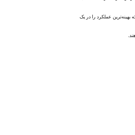
نترل همزمان چندین نوع موتور مختلف را دارند، مثل موتورهای AC و DC، که بهینه‌ترین عملکرد را در یک