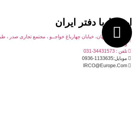
ارتباط با دفتر ایران
آدرس : اصفهان، خیابان چهارباغ خواجــو ، مجتمع تجاری صدر ، ط
واحد2
تلفن : 34431573-031
موبایل:1133635-0936
IRCO@Europe.Com