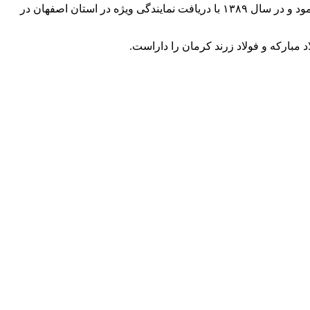
شرکت مهندسی بازرگانی اسپانه یزداد راویس [ ایرکو ] در سال ۱۳۸۸ کار خود را در رشته برق ، الکترونیک قدرت و اتوماسیون صنعتی آغاز نمود و در سال ۱۳۸۹ با دریافت نمایندگی ویژه در استان اصفهان در
مبارکه و فولاد زرند کرمان را داراست.